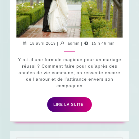
mariage
réussi
18
admin
18 avril 2019
|
admin
|
15 h 46 min
avril
2019
Y a-t-il une formule magique pour un mariage
réussi ? Comment faire pour qu’après des
années de vie commune, on ressente encore
de l’amour et de l’attirance envers son
compagnon
LIRE
LIRE LA SUITE
LA
SUITE