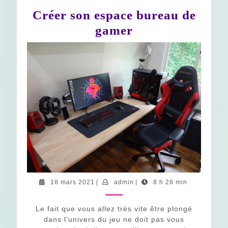
Créer son espace bureau de
Créer
gamer
son
espace
bureau
de
gamer
18
admin
18 mars 2021
|
admin
|
8 h 28 min
mars
2021
Le fait que vous allez très vite être plongé
dans l’univers du jeu ne doit pas vous